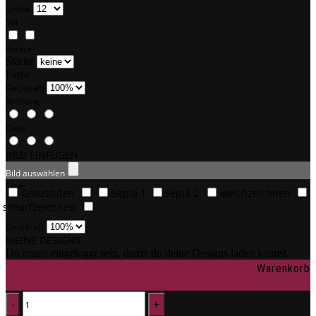
Größe
Stil
Kontur
Stärke
Farbe
Deckkraft
Richtung
Deko
BILD EINFÜGEN
Bild auswählen
Filter
Graustufen
Sepia 1
Sepia 2
weichzeichnen
scharfzeichnen
Deckkraft
MEINE DESIGNS
Du musst eingeloggt sein, damit du deine Designs laden kannst.
Warenkorb