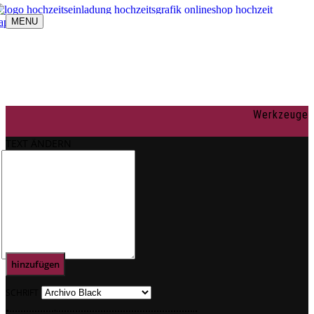
MENU
Navigation umschalten
individuelle Gestaltung
OnlineShop
Texte
Rechtliches
Impressum
Werkzeuge
AGBs
Datenschutz
TEXT ÄNDERN
Mein Konto
0
Text
hinzufügen
SCHRIFT
.
.
.
.
.
.
.
.
.
.
.
.
.
.
.
.
.
.
.
.
.
.
.
.
.
.
.
.
.
.
.
.
.
.
.
.
.
.
.
.
.
.
.
.
.
.
.
.
.
.
.
.
.
.
.
.
.
.
.
.
.
.
.
.
.
.
.
.
.