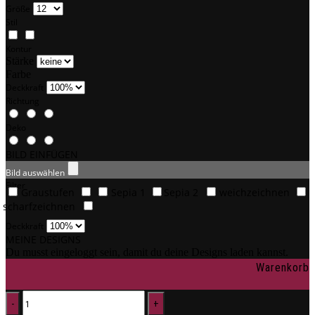
Größe
Stil
Kontur
Stärke
Farbe
Deckkraft
Richtung
Deko
BILD EINFÜGEN
Bild auswählen
Filter
Graustufen
Sepia 1
Sepia 2
weichzeichnen
scharfzeichnen
Deckkraft
MEINE DESIGNS
Du musst eingeloggt sein, damit du deine Designs laden kannst.
Warenkorb