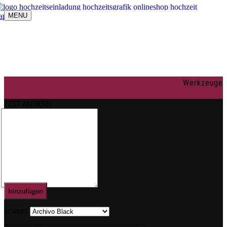
MENU
Navigation umschalten
individuelle Gestaltung
OnlineShop
Texte
Rechtliches
Impressum
Werkzeuge
AGBs
Datenschutz
TEXT ÄNDERN
Mein Konto
0
Text
hinzufügen
SCHRIFT
.
.
.
.
.
.
.
.
.
.
.
.
.
.
.
.
.
.
.
.
.
.
.
.
.
.
.
.
.
.
.
.
.
.
.
.
.
.
.
.
.
.
.
.
.
.
.
.
.
.
.
.
.
.
.
.
.
.
.
.
.
.
.
.
.
.
.
.
.