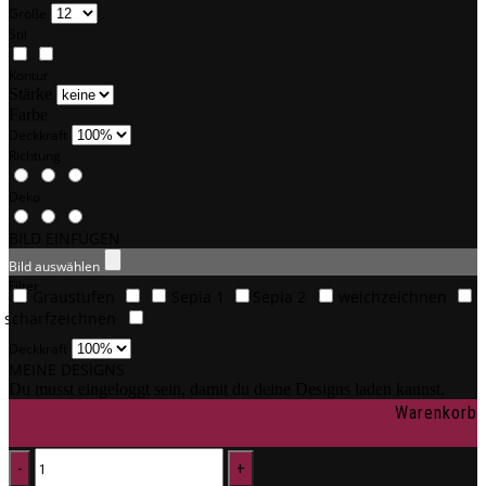
Größe
Stil
Kontur
Stärke
Farbe
Deckkraft
Richtung
Deko
BILD EINFÜGEN
Bild auswählen
Filter
Graustufen
Sepia 1
Sepia 2
weichzeichnen
scharfzeichnen
Deckkraft
MEINE DESIGNS
Du musst eingeloggt sein, damit du deine Designs laden kannst.
Warenkorb