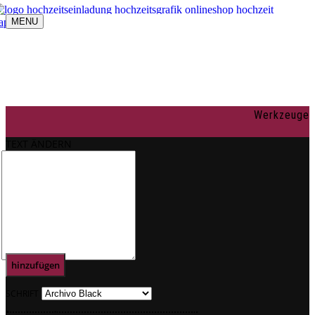
MENU
Navigation umschalten
individuelle Gestaltung
OnlineShop
Texte
Rechtliches
Impressum
Werkzeuge
AGBs
Datenschutz
TEXT ÄNDERN
Mein Konto
0
Text
hinzufügen
SCHRIFT
.
.
.
.
.
.
.
.
.
.
.
.
.
.
.
.
.
.
.
.
.
.
.
.
.
.
.
.
.
.
.
.
.
.
.
.
.
.
.
.
.
.
.
.
.
.
.
.
.
.
.
.
.
.
.
.
.
.
.
.
.
.
.
.
.
.
.
.
.