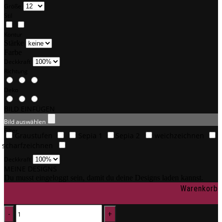
Größe
Stil
Kontur
Stärke
Farbe
Deckkraft
Richtung
Deko
BILD EINFÜGEN
Bild auswählen
Filter
Graustufen
Sepia 1
Sepia 2
weichzeichnen
scharfzeichnen
Deckkraft
MEINE DESIGNS
Du musst eingeloggt sein, damit du deine Designs laden kannst.
Warenkorb