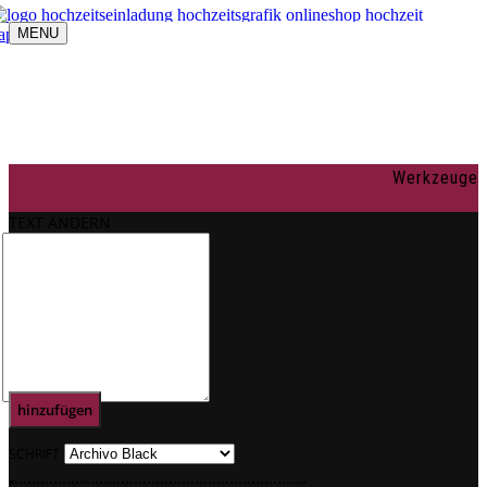
MENU
Navigation umschalten
individuelle Gestaltung
OnlineShop
Texte
Rechtliches
Impressum
Werkzeuge
AGBs
Datenschutz
TEXT ÄNDERN
Mein Konto
0
Text
hinzufügen
SCHRIFT
.
.
.
.
.
.
.
.
.
.
.
.
.
.
.
.
.
.
.
.
.
.
.
.
.
.
.
.
.
.
.
.
.
.
.
.
.
.
.
.
.
.
.
.
.
.
.
.
.
.
.
.
.
.
.
.
.
.
.
.
.
.
.
.
.
.
.
.
.