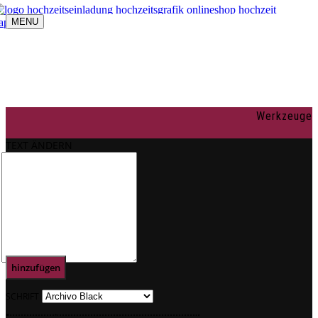
MENU
Navigation umschalten
individuelle Gestaltung
OnlineShop
Texte
Rechtliches
Impressum
Werkzeuge
AGBs
Datenschutz
TEXT ÄNDERN
Mein Konto
0
Text
hinzufügen
SCHRIFT
.
.
.
.
.
.
.
.
.
.
.
.
.
.
.
.
.
.
.
.
.
.
.
.
.
.
.
.
.
.
.
.
.
.
.
.
.
.
.
.
.
.
.
.
.
.
.
.
.
.
.
.
.
.
.
.
.
.
.
.
.
.
.
.
.
.
.
.
.