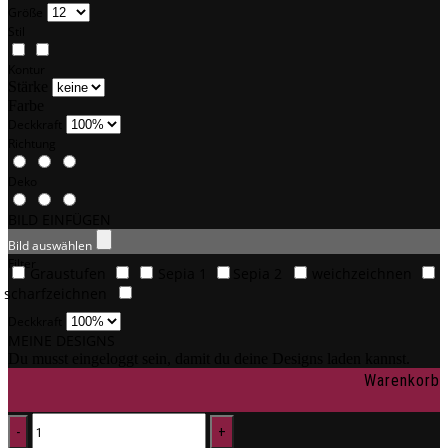
Größe
Stil
Kontur
Stärke
Farbe
Deckkraft
Richtung
Deko
BILD EINFÜGEN
Bild auswählen
Filter
Graustufen
Sepia 1
Sepia 2
weichzeichnen
scharfzeichnen
Deckkraft
MEINE DESIGNS
Du musst eingeloggt sein, damit du deine Designs laden kannst.
Warenkorb