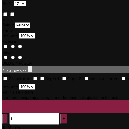
Größe
Stil
Kontur
Stärke
Farbe
Deckkraft
Richtung
Deko
BILD EINFÜGEN
Bild auswählen
Filter
Graustufen
Sepia 1
Sepia 2
weichzeichnen
s
Deckkraft
MEINE DESIGNS
Du musst eingeloggt sein, damit du deine Designs laden kannst.
€
2,75