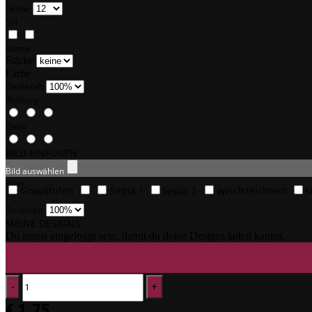
Größe
Stil
Kontur
Stärke
Farbe
Deckkraft
Richtung
Deko
BILD EINFÜGEN
Bild auswählen
Filter
Graustufen
Sepia 1
Sepia 2
weichzeichnen
s
Deckkraft
MEINE DESIGNS
Du musst eingeloggt sein, damit du deine Designs laden kannst.
€
1,75