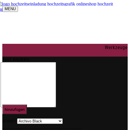
MENU
Navigation umschalten
individuelle Gestaltung
OnlineShop
Texte
Rechtliches
Impressum
Werkzeuge
AGBs
Datenschutz
TEXT ÄNDERN
Mein Konto
0
Text
hinzufügen
SCHRIFT
.
.
.
.
.
.
.
.
.
.
.
.
.
.
.
.
.
.
.
.
.
.
.
.
.
.
.
.
.
.
.
.
.
.
.
.
.
.
.
.
.
.
.
.
.
.
.
.
.
.
.
.
.
.
.
.
.
.
.
.
.
.
.
.
.
.
.
.
.