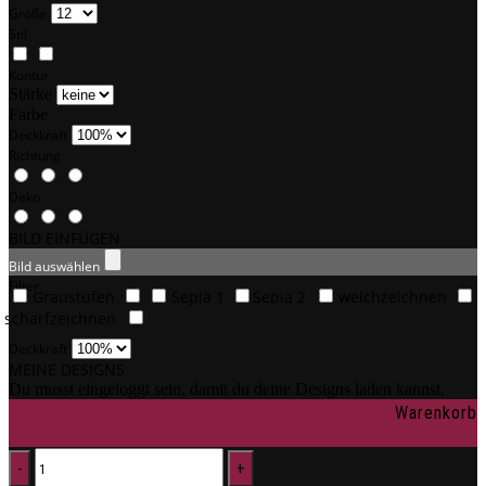
Größe
Stil
Kontur
Stärke
Farbe
Deckkraft
Richtung
Deko
BILD EINFÜGEN
Bild auswählen
Filter
Graustufen
Sepia 1
Sepia 2
weichzeichnen
scharfzeichnen
Deckkraft
MEINE DESIGNS
Du musst eingeloggt sein, damit du deine Designs laden kannst.
Warenkorb