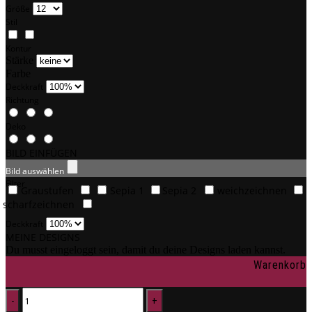
Größe
Stil
Kontur
Stärke
Farbe
Deckkraft
Richtung
Deko
BILD EINFÜGEN
Bild auswählen
Filter
Graustufen
Sepia 1
Sepia 2
weichzeichnen
scharfzeichnen
Deckkraft
MEINE DESIGNS
Du musst eingeloggt sein, damit du deine Designs laden kannst.
Warenkorb