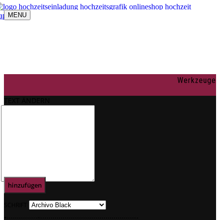
MENU
Navigation umschalten
individuelle Gestaltung
OnlineShop
Texte
Rechtliches
Impressum
Werkzeuge
AGBs
Datenschutz
TEXT ÄNDERN
Mein Konto
0
Text
hinzufügen
SCHRIFT
.
.
.
.
.
.
.
.
.
.
.
.
.
.
.
.
.
.
.
.
.
.
.
.
.
.
.
.
.
.
.
.
.
.
.
.
.
.
.
.
.
.
.
.
.
.
.
.
.
.
.
.
.
.
.
.
.
.
.
.
.
.
.
.
.
.
.
.
.