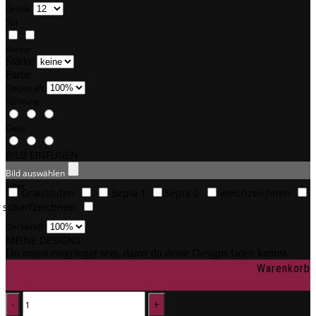
Größe
Stil
Kontur
Stärke
Farbe
Deckkraft
Richtung
Deko
BILD EINFÜGEN
Bild auswählen
Filter
Graustufen
Sepia 1
Sepia 2
weichzeichnen
scharfzeichnen
Deckkraft
MEINE DESIGNS
Du musst eingeloggt sein, damit du deine Designs laden kannst.
Warenkorb