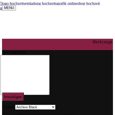
MENU
Navigation umschalten
individuelle Gestaltung
OnlineShop
Texte
Rechtliches
Impressum
Werkzeuge
AGBs
Datenschutz
TEXT ÄNDERN
Mein Konto
0
Text
hinzufügen
SCHRIFT
.
.
.
.
.
.
.
.
.
.
.
.
.
.
.
.
.
.
.
.
.
.
.
.
.
.
.
.
.
.
.
.
.
.
.
.
.
.
.
.
.
.
.
.
.
.
.
.
.
.
.
.
.
.
.
.
.
.
.
.
.
.
.
.
.
.
.
.
.