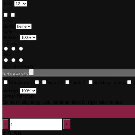
Größe
Stil
Kontur
Stärke
Farbe
Deckkraft
Richtung
Deko
BILD EINFÜGEN
Bild auswählen
Filter
Graustufen
Sepia 1
Sepia 2
weichzeichnen
s
Deckkraft
MEINE DESIGNS
Du musst eingeloggt sein, damit du deine Designs laden kannst.
€
2,50