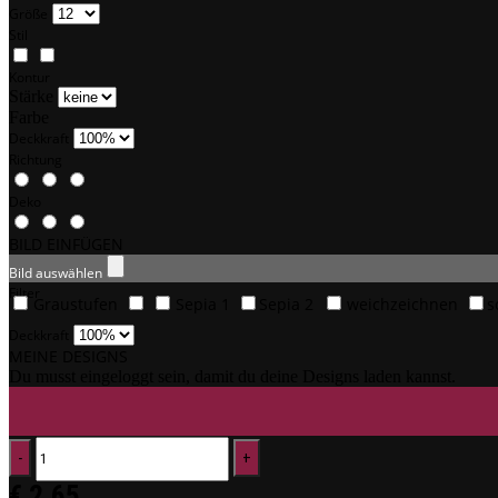
Größe
Stil
Kontur
Stärke
Farbe
Deckkraft
Richtung
Deko
BILD EINFÜGEN
Bild auswählen
Filter
Graustufen
Sepia 1
Sepia 2
weichzeichnen
s
Deckkraft
MEINE DESIGNS
Du musst eingeloggt sein, damit du deine Designs laden kannst.
€
2,65