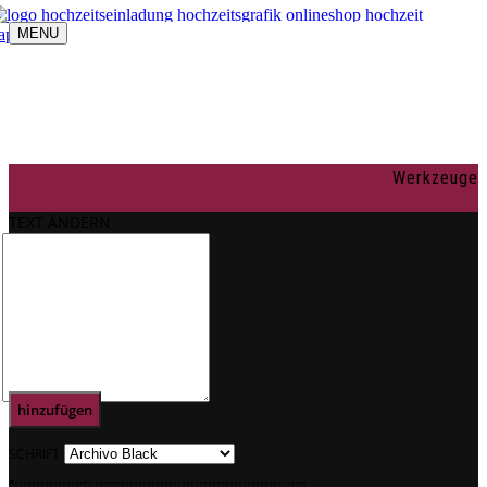
MENU
Navigation umschalten
individuelle Gestaltung
OnlineShop
Texte
Rechtliches
Impressum
Werkzeuge
AGBs
Datenschutz
TEXT ÄNDERN
Mein Konto
0
Text
hinzufügen
SCHRIFT
.
.
.
.
.
.
.
.
.
.
.
.
.
.
.
.
.
.
.
.
.
.
.
.
.
.
.
.
.
.
.
.
.
.
.
.
.
.
.
.
.
.
.
.
.
.
.
.
.
.
.
.
.
.
.
.
.
.
.
.
.
.
.
.
.
.
.
.
.