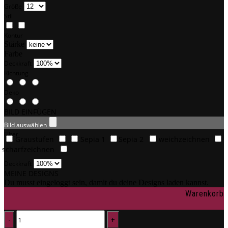
Größe
Stil
Kontur
Stärke
Farbe
Deckkraft
Richtung
Deko
BILD EINFÜGEN
Bild auswählen
Filter
Graustufen
Sepia 1
Sepia 2
weichzeichnen
scharfzeichnen
Deckkraft
MEINE DESIGNS
Du musst eingeloggt sein, damit du deine Designs laden kannst.
Warenkorb