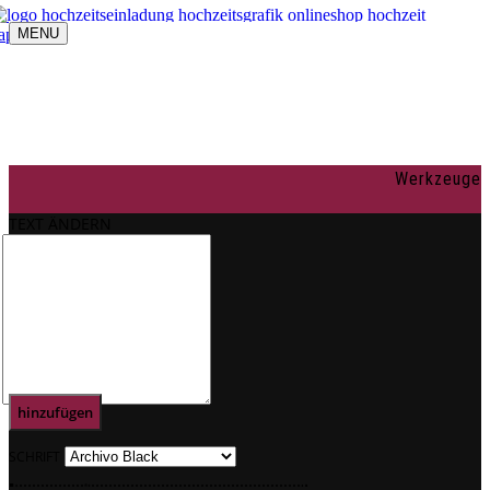
MENU
Navigation umschalten
individuelle Gestaltung
OnlineShop
Texte
Rechtliches
Impressum
Werkzeuge
AGBs
Datenschutz
TEXT ÄNDERN
Mein Konto
0
Text
hinzufügen
SCHRIFT
.
.
.
.
.
.
.
.
.
.
.
.
.
.
.
.
.
.
.
.
.
.
.
.
.
.
.
.
.
.
.
.
.
.
.
.
.
.
.
.
.
.
.
.
.
.
.
.
.
.
.
.
.
.
.
.
.
.
.
.
.
.
.
.
.
.
.
.
.