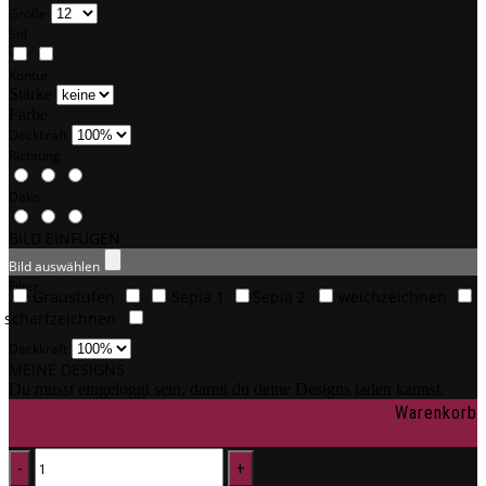
Größe
Stil
Kontur
Stärke
Farbe
Deckkraft
Richtung
Deko
BILD EINFÜGEN
Bild auswählen
Filter
Graustufen
Sepia 1
Sepia 2
weichzeichnen
scharfzeichnen
Deckkraft
MEINE DESIGNS
Du musst eingeloggt sein, damit du deine Designs laden kannst.
Warenkorb