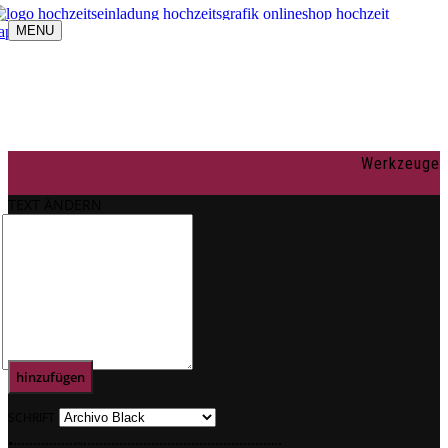
MENU
Navigation umschalten
individuelle Gestaltung
OnlineShop
Texte
Rechtliches
Impressum
Werkzeuge
AGBs
Datenschutz
TEXT ÄNDERN
Mein Konto
0
Text
hinzufügen
SCHRIFT
.
.
.
.
.
.
.
.
.
.
.
.
.
.
.
.
.
.
.
.
.
.
.
.
.
.
.
.
.
.
.
.
.
.
.
.
.
.
.
.
.
.
.
.
.
.
.
.
.
.
.
.
.
.
.
.
.
.
.
.
.
.
.
.
.
.
.
.
.