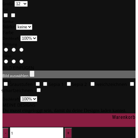
Größe
Stil
Kontur
Stärke
Farbe
Deckkraft
Richtung
Deko
BILD EINFÜGEN
Bild auswählen
Filter
Graustufen
Sepia 1
Sepia 2
weichzeichnen
scharfzeichnen
Deckkraft
MEINE DESIGNS
Du musst eingeloggt sein, damit du deine Designs laden kannst.
Warenkorb