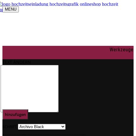
MENU
Navigation umschalten
individuelle Gestaltung
OnlineShop
Texte
Rechtliches
Impressum
Werkzeuge
AGBs
Datenschutz
TEXT ÄNDERN
Mein Konto
0
Text
hinzufügen
SCHRIFT
.
.
.
.
.
.
.
.
.
.
.
.
.
.
.
.
.
.
.
.
.
.
.
.
.
.
.
.
.
.
.
.
.
.
.
.
.
.
.
.
.
.
.
.
.
.
.
.
.
.
.
.
.
.
.
.
.
.
.
.
.
.
.
.
.
.
.
.
.