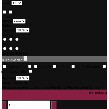
Größe
Stil
Kontur
Stärke
Farbe
Deckkraft
Richtung
Deko
BILD EINFÜGEN
Bild auswählen
Filter
Graustufen
Sepia 1
Sepia 2
weichzeichnen
scharfzeichnen
Deckkraft
MEINE DESIGNS
Du musst eingeloggt sein, damit du deine Designs laden kannst.
Warenkorb