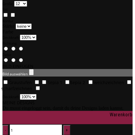
Größe
Stil
Kontur
Stärke
Farbe
Deckkraft
Richtung
Deko
BILD EINFÜGEN
Bild auswählen
Filter
Graustufen
Sepia 1
Sepia 2
weichzeichnen
scharfzeichnen
Deckkraft
MEINE DESIGNS
Du musst eingeloggt sein, damit du deine Designs laden kannst.
Warenkorb