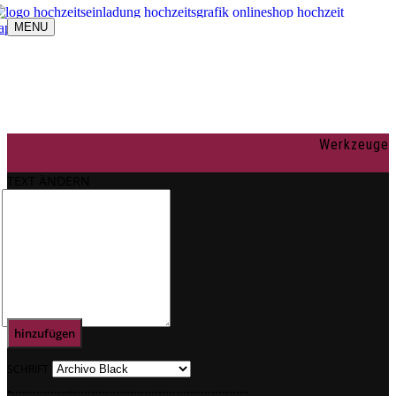
MENU
Navigation umschalten
individuelle Gestaltung
OnlineShop
Texte
Rechtliches
Impressum
Werkzeuge
AGBs
Datenschutz
TEXT ÄNDERN
Mein Konto
0
Text
hinzufügen
SCHRIFT
.
.
.
.
.
.
.
.
.
.
.
.
.
.
.
.
.
.
.
.
.
.
.
.
.
.
.
.
.
.
.
.
.
.
.
.
.
.
.
.
.
.
.
.
.
.
.
.
.
.
.
.
.
.
.
.
.
.
.
.
.
.
.
.
.
.
.
.
.