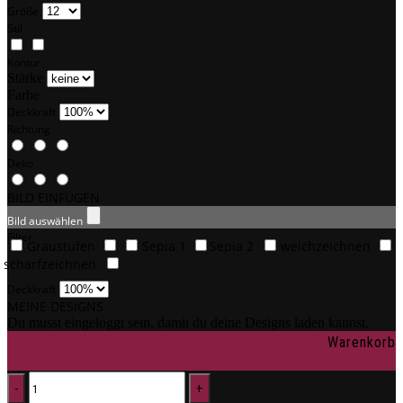
Größe
Stil
Kontur
Stärke
Farbe
Deckkraft
Richtung
Deko
BILD EINFÜGEN
Bild auswählen
Filter
Graustufen
Sepia 1
Sepia 2
weichzeichnen
scharfzeichnen
Deckkraft
MEINE DESIGNS
Du musst eingeloggt sein, damit du deine Designs laden kannst.
Warenkorb