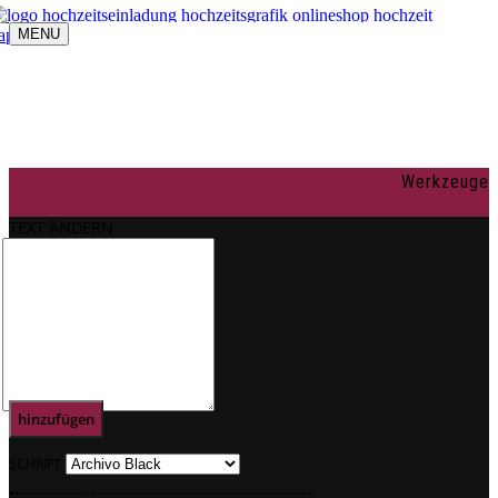
MENU
Navigation umschalten
individuelle Gestaltung
OnlineShop
Texte
Rechtliches
Impressum
Werkzeuge
AGBs
Datenschutz
TEXT ÄNDERN
Mein Konto
0
Text
hinzufügen
SCHRIFT
.
.
.
.
.
.
.
.
.
.
.
.
.
.
.
.
.
.
.
.
.
.
.
.
.
.
.
.
.
.
.
.
.
.
.
.
.
.
.
.
.
.
.
.
.
.
.
.
.
.
.
.
.
.
.
.
.
.
.
.
.
.
.
.
.
.
.
.
.