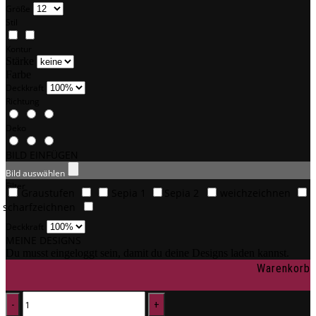
Größe
Stil
Kontur
Stärke
Farbe
Deckkraft
Richtung
Deko
BILD EINFÜGEN
Bild auswählen
Filter
Graustufen
Sepia 1
Sepia 2
weichzeichnen
scharfzeichnen
Deckkraft
MEINE DESIGNS
Du musst eingeloggt sein, damit du deine Designs laden kannst.
Warenkorb