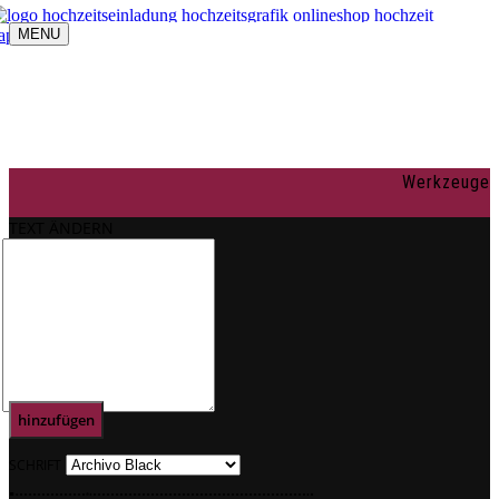
MENU
Navigation umschalten
individuelle Gestaltung
OnlineShop
Texte
Rechtliches
Impressum
Werkzeuge
AGBs
Datenschutz
TEXT ÄNDERN
Mein Konto
0
Text
hinzufügen
SCHRIFT
.
.
.
.
.
.
.
.
.
.
.
.
.
.
.
.
.
.
.
.
.
.
.
.
.
.
.
.
.
.
.
.
.
.
.
.
.
.
.
.
.
.
.
.
.
.
.
.
.
.
.
.
.
.
.
.
.
.
.
.
.
.
.
.
.
.
.
.
.