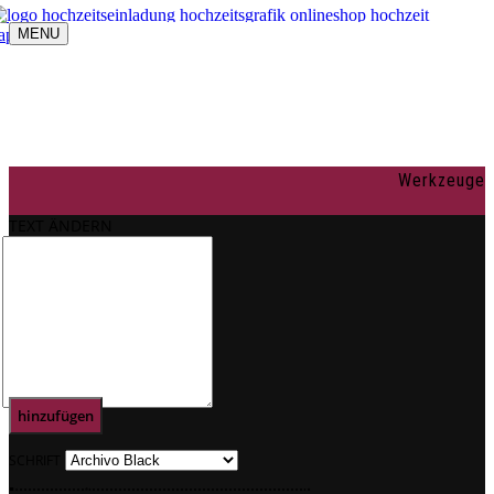
MENU
Navigation umschalten
individuelle Gestaltung
OnlineShop
Texte
Rechtliches
Impressum
Werkzeuge
AGBs
Datenschutz
TEXT ÄNDERN
Mein Konto
0
Text
hinzufügen
SCHRIFT
.
.
.
.
.
.
.
.
.
.
.
.
.
.
.
.
.
.
.
.
.
.
.
.
.
.
.
.
.
.
.
.
.
.
.
.
.
.
.
.
.
.
.
.
.
.
.
.
.
.
.
.
.
.
.
.
.
.
.
.
.
.
.
.
.
.
.
.
.