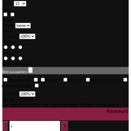
Größe
Stil
Kontur
Stärke
Farbe
Deckkraft
Richtung
Deko
BILD EINFÜGEN
Bild auswählen
Filter
Graustufen
Sepia 1
Sepia 2
weichzeichnen
scharfzeichnen
Deckkraft
MEINE DESIGNS
Du musst eingeloggt sein, damit du deine Designs laden kannst.
Warenkorb