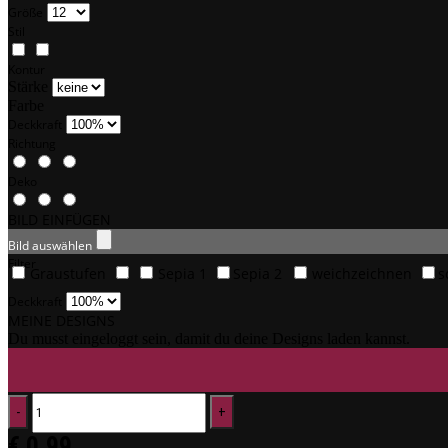
Größe
Stil
Kontur
Stärke
Farbe
Deckkraft
Richtung
Deko
BILD EINFÜGEN
Bild auswählen
Filter
Graustufen
Sepia 1
Sepia 2
weichzeichnen
s
Deckkraft
MEINE DESIGNS
Du musst eingeloggt sein, damit du deine Designs laden kannst.
€
0,99