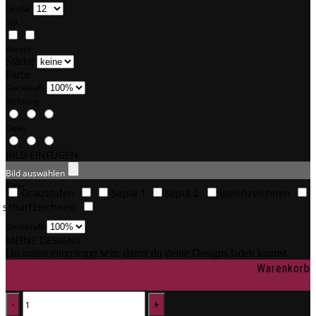
Größe
Stil
Kontur
Stärke
Farbe
Deckkraft
Richtung
Deko
BILD EINFÜGEN
Bild auswählen
Filter
Graustufen
Sepia 1
Sepia 2
weichzeichnen
scharfzeichnen
Deckkraft
MEINE DESIGNS
Du musst eingeloggt sein, damit du deine Designs laden kannst.
Warenkorb