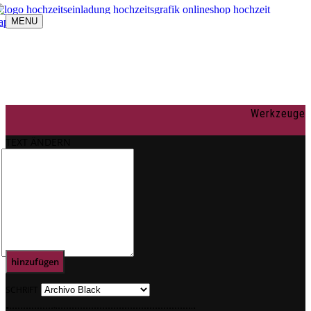
MENU
Navigation umschalten
individuelle Gestaltung
OnlineShop
Texte
Rechtliches
Impressum
Werkzeuge
AGBs
Datenschutz
TEXT ÄNDERN
Mein Konto
0
Text
hinzufügen
SCHRIFT
.
.
.
.
.
.
.
.
.
.
.
.
.
.
.
.
.
.
.
.
.
.
.
.
.
.
.
.
.
.
.
.
.
.
.
.
.
.
.
.
.
.
.
.
.
.
.
.
.
.
.
.
.
.
.
.
.
.
.
.
.
.
.
.
.
.
.
.
.