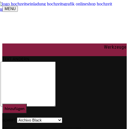
MENU
Navigation umschalten
individuelle Gestaltung
OnlineShop
Texte
Rechtliches
Impressum
Werkzeuge
AGBs
Datenschutz
TEXT ÄNDERN
Mein Konto
0
Text
hinzufügen
SCHRIFT
.
.
.
.
.
.
.
.
.
.
.
.
.
.
.
.
.
.
.
.
.
.
.
.
.
.
.
.
.
.
.
.
.
.
.
.
.
.
.
.
.
.
.
.
.
.
.
.
.
.
.
.
.
.
.
.
.
.
.
.
.
.
.
.
.
.
.
.
.