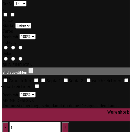
Größe
Stil
Kontur
Stärke
Farbe
Deckkraft
Richtung
Deko
BILD EINFÜGEN
Bild auswählen
Filter
Graustufen
Sepia 1
Sepia 2
weichzeichnen
scharfzeichnen
Deckkraft
MEINE DESIGNS
Du musst eingeloggt sein, damit du deine Designs laden kannst.
Warenkorb