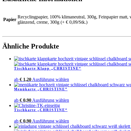
Recyclingpapier, 100% klimaneutral, 300g, Feinpapier matt, w
Papier
glänzend, creme, 300g (+ € 0,09/Stk.)
Ähnliche Produkte
Tischkarte Klapp „CHRISTINE“
Dieses
ab
€
1,20
Ausführung wählen
Produkt
Menükarte „CHRISTINE“
weist
mehrere
Dieses
ab
€
0,90
Ausführung wählen
Varianten
Produkt
auf.
Tischkarte „CHRISTINE“
weist
Die
mehrere
Optionen
Dieses
ab
€
0,90
Ausführung wählen
Varianten
können
Produkt
auf.
auf