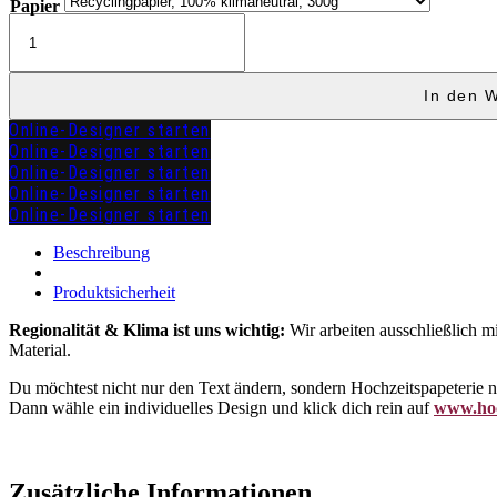
Papier
Kirchenheft
"CHRISTINE"
Menge
In den 
Online-Designer starten
Online-Designer starten
Online-Designer starten
Online-Designer starten
Online-Designer starten
zuzügl.
Versandkosten
Beschreibung
Produktsicherheit
Regionalität & Klima ist uns wichtig:
Wir arbeiten ausschließlich m
Material.
Du möchtest nicht nur den Text ändern, sondern Hochzeitspapeterie
Dann wähle ein individuelles Design und klick dich rein auf
www.hoc
Zusätzliche Informationen