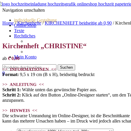
Navigation umschalten
individuelle Gestaltung
Home
/
Kirchenhefte
/
KIRCHENHEFT beidseitig ab 0,90
/ Kirche
OnlineShop
Texte
Rechtliches
Impressum
Kirchenheft „CHRISTINE“
AGBs
Datenschutz
Mein Konto
ab
€
0,90
>> INFORMATIONEN <<
0
Format:
9,5 x 19 cm (B x H), beidseitig bedruckt
>> ANLEITUNG <<
Schritt 1:
Wähle unten das gewünschte Papier aus.
Schritt 2:
Klick auf den Button „Online-Designer starten“, um den Text
anzupassen.
>> HINWEIS <<
Die schwarze Umrandung im Online-Designer, ist die Beschnittkante und
kann das mehrere Ursachen haben – im Druck wird jedoch alles schar