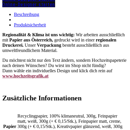
Online-Designer starten
zuzügl.
Versandkosten
Beschreibung
Produktsicherheit
Regionalität & Klima ist uns wichtig:
Wir arbeiten ausschließlich
mit
Papier aus Österreich,
gedruckt wird in einer
regionalen
Druckerei.
Unser
Verpackung
besteht ausschließlich aus
umweltfreundlichem Material.
Du möchtest nicht nur den Text ändern, sondern Hochzeitspapeterie
nach deinen Wünschen? Du wirst im Shop nicht fündig?
Dann wähle ein individuelles Design und klick dich rein auf
www.hochzeitsgrafik.at
Zusätzliche Informationen
Recyclingpapier, 100% klimaneutral, 300g, Feinpapier
matt, weiß, 300g (+ € 0,15/Stk.), Feinpapier matt, creme,
Papier
300g (+ € 0,15/Stk.), Kreativpapier glänzend, weiß, 300g