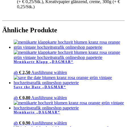
(+ € 0,25/Stk.), Kreativpapier glänzend, creme, 300g (+ €
0,25/Stk.)
Ähnliche Produkte
Menükarte Klapp „DAGMAR“
Dieses
ab
€
2,50
Ausführung wählen
Produkt
weist
Save the Date „DAGMAR“
mehrere
Varianten
Dieses
ab
€
0,80
Ausführung wählen
auf.
Produkt
Die
weist
Optionen
Menükarte „DAGMAR“
mehrere
können
Varianten
auf
Dieses
ab
€
0,90
Ausführung wählen
auf.
der