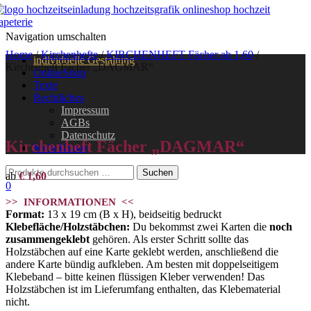
Navigation umschalten
Home
/
Kirchenhefte
/
KIRCHENHEFT Fächer ab 1,60
/
individuelle Gestaltung
Kirchenheft Fächer „DAGMAR“
OnlineShop
Texte
Rechtliches
Impressum
AGBs
Datenschutz
Kirchenheft Fächer „DAGMAR“
Mein Konto
ab
€
1,60
0
>> INFORMATIONEN <<
Format:
13 x 19 cm (B x H), beidseitig bedruckt
Klebefläche/Holzstäbchen:
Du bekommst zwei Karten die
noch
zusammengeklebt
gehören. Als erster Schritt sollte das
Holzstäbchen auf eine Karte geklebt werden, anschließend die
andere Karte bündig aufkleben. Am besten mit doppelseitigem
Klebeband – bitte keinen flüssigen Kleber verwenden! Das
Holzstäbchen ist im Lieferumfang enthalten, das Klebematerial
nicht.