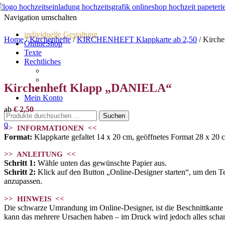
Navigation umschalten
individuelle Gestaltung
Home
/
Kirchenhefte
/
KIRCHENHEFT Klappkarte ab 2,50
/ Kirch
OnlineShop
Texte
Rechtliches
Impressum
AGBs
Kirchenheft Klapp „DANIELA“
Datenschutz
Mein Konto
ab
€
2,50
0
>> INFORMATIONEN <<
Format:
Klappkarte gefaltet 14 x 20 cm, geöffnetes Format 28 x 20 
>> ANLEITUNG <<
Schritt 1:
Wähle unten das gewünschte Papier aus.
Schritt 2:
Klick auf den Button „Online-Designer starten“, um den Text
anzupassen.
>> HINWEIS <<
Die schwarze Umrandung im Online-Designer, ist die Beschnittkante und
kann das mehrere Ursachen haben – im Druck wird jedoch alles scharf. 