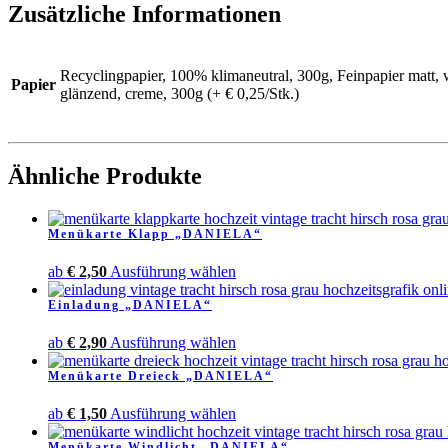
Zusätzliche Informationen
Recyclingpapier, 100% klimaneutral, 300g, Feinpapier matt, w
Papier
glänzend, creme, 300g (+ € 0,25/Stk.)
Ähnliche Produkte
Menükarte Klapp „DANIELA“
Dieses
ab
€
2,50
Ausführung wählen
Produkt
Einladung „DANIELA“
weist
mehrere
Dieses
ab
€
2,90
Ausführung wählen
Varianten
Produkt
auf.
Menükarte Dreieck „DANIELA“
weist
Die
mehrere
Optionen
Dieses
ab
€
1,50
Ausführung wählen
Varianten
können
Produkt
auf.
auf
Menükarte Windlicht „DANIELA“