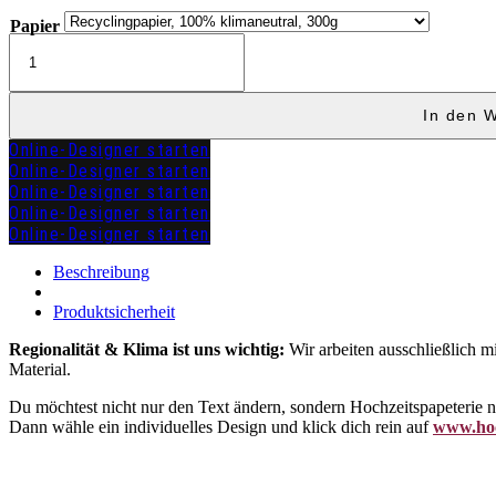
Papier
Kirchenheft
Klapp
"DANIELA"
Menge
In den 
Online-Designer starten
Online-Designer starten
Online-Designer starten
Online-Designer starten
Online-Designer starten
zuzügl.
Versandkosten
Beschreibung
Produktsicherheit
Regionalität & Klima ist uns wichtig:
Wir arbeiten ausschließlich m
Material.
Du möchtest nicht nur den Text ändern, sondern Hochzeitspapeterie
Dann wähle ein individuelles Design und klick dich rein auf
www.hoc