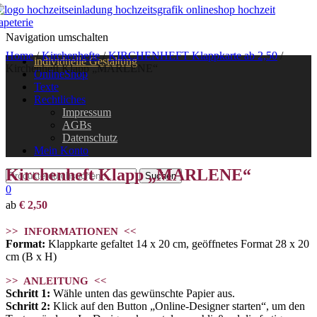
Navigation umschalten
Home
/
Kirchenhefte
/
KIRCHENHEFT Klappkarte ab 2,50
/
individuelle Gestaltung
Kirchenheft Klapp „MARLENE“
OnlineShop
Texte
Rechtliches
Impressum
AGBs
Datenschutz
Mein Konto
Kirchenheft Klapp „MARLENE“
0
ab
€
2,50
>> INFORMATIONEN <<
Format:
Klappkarte gefaltet 14 x 20 cm, geöffnetes Format 28 x 20
cm (B x H)
>> ANLEITUNG <<
Schritt 1:
Wähle unten das gewünschte Papier aus.
Schritt 2:
Klick auf den Button „Online-Designer starten“, um den