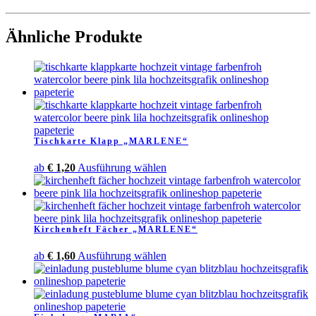
Ähnliche Produkte
Tischkarte Klapp „MARLENE“
Dieses
ab
€
1,20
Ausführung wählen
Produkt
weist
mehrere
Varianten
Kirchenheft Fächer „MARLENE“
auf.
Die
Dieses
ab
€
1,60
Ausführung wählen
Optionen
Produkt
können
weist
auf
mehrere
der
Varianten
Produktseite