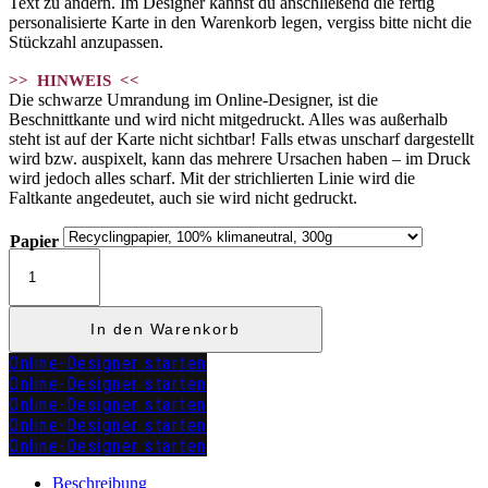
Text zu ändern. Im Designer kannst du anschließend die fertig
personalisierte Karte in den Warenkorb legen, vergiss bitte nicht die
Stückzahl anzupassen.
>> HINWEIS <<
Die schwarze Umrandung im Online-Designer, ist die
Beschnittkante und wird nicht mitgedruckt. Alles was außerhalb
steht ist auf der Karte nicht sichtbar! Falls etwas unscharf dargestellt
wird bzw. auspixelt, kann das mehrere Ursachen haben – im Druck
wird jedoch alles scharf. Mit der strichlierten Linie wird die
Faltkante angedeutet, auch sie wird nicht gedruckt.
Papier
Kirchenheft
Klapp
"MARLENE"
Menge
In den Warenkorb
Online-Designer starten
Online-Designer starten
Online-Designer starten
Online-Designer starten
Online-Designer starten
zuzügl.
Versandkosten
Beschreibung