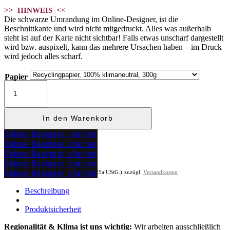
>> HINWEIS <<
Die schwarze Umrandung im Online-Designer, ist die
Beschnittkante und wird nicht mitgedruckt. Alles was außerhalb
steht ist auf der Karte nicht sichtbar! Falls etwas unscharf dargestellt
wird bzw. auspixelt, kann das mehrere Ursachen haben – im Druck
wird jedoch alles scharf.
Papier
Kirchenheft
"MATHILDA"
Menge
In den Warenkorb
Online-Designer starten
Online-Designer starten
Online-Designer starten
Online-Designer starten
Online-Designer starten
inkl. MwSt. (differenzbesteuert nach §25a UStG.)
zuzügl.
Versandkosten
Beschreibung
Produktsicherheit
Regionalität & Klima ist uns wichtig:
Wir arbeiten ausschließlich