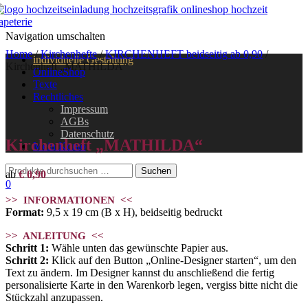
Navigation umschalten
Home
/
Kirchenhefte
/
KIRCHENHEFT beidseitig ab 0,90
/
individuelle Gestaltung
Kirchenheft „MATHILDA“
OnlineShop
Texte
Rechtliches
Impressum
AGBs
Datenschutz
Kirchenheft „MATHILDA“
Mein Konto
ab
€
0,90
0
>> INFORMATIONEN <<
Format:
9,5 x 19 cm (B x H), beidseitig bedruckt
>> ANLEITUNG <<
Schritt 1:
Wähle unten das gewünschte Papier aus.
Schritt 2:
Klick auf den Button „Online-Designer starten“, um den
Text zu ändern. Im Designer kannst du anschließend die fertig
personalisierte Karte in den Warenkorb legen, vergiss bitte nicht die
Stückzahl anzupassen.