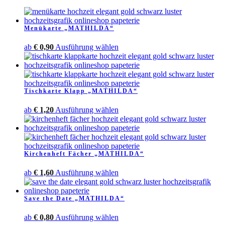
Menükarte „MATHILDA“
Dieses
ab
€
0,90
Ausführung wählen
Produkt
weist
mehrere
Varianten
Tischkarte Klapp „MATHILDA“
auf.
Die
Dieses
ab
€
1,20
Ausführung wählen
Optionen
Produkt
können
weist
auf
mehrere
der
Varianten
Produktseite
Kirchenheft Fächer „MATHILDA“
auf.
gewählt
Die
werden
Dieses
ab
€
1,60
Ausführung wählen
Optionen
Produkt
können
weist
auf
Save the Date „MATHILDA“
mehrere
der
Varianten
Produktseite
Dieses
ab
€
0,80
Ausführung wählen
auf.
gewählt