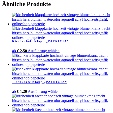
Ähnliche Produkte
Kirchenheft Klapp „PATRICIA“
Dieses
ab
€
2,50
Ausführung wählen
Produkt
weist
mehrere
Varianten
auf.
Die
Tischkarte Klapp „PATRICIA“
Optionen
können
Dieses
ab
€
1,20
Ausführung wählen
auf
Produkt
der
weist
Produktseite
mehrere
gewählt
Varianten
werden