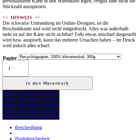
personalisierte Karte in den Warenkorb legen, vergiss bitte nicht die
Stückzahl anzupassen.
>> HINWEIS <<
Die schwarze Umrandung im Online-Designer, ist die
Beschnittkante und wird nicht mitgedruckt. Alles was außerhalb
steht ist auf der Karte nicht sichtbar! Falls etwas unscharf dargestellt
wird bzw. auspixelt, kann das mehrere Ursachen haben – im Druck
wird jedoch alles scharf.
Papier
Kirchenheft
"PATRICIA"
Menge
In den Warenkorb
Online-Designer starten
Online-Designer starten
Online-Designer starten
Online-Designer starten
Online-Designer starten
zuzügl.
Versandkosten
Beschreibung
Produktsicherheit