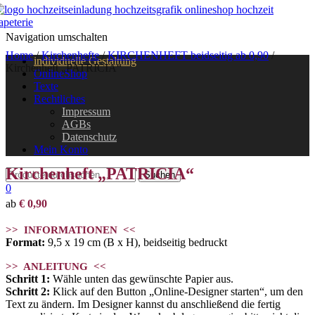
Navigation umschalten
Home
/
Kirchenhefte
/
KIRCHENHEFT beidseitig ab 0,90
/
individuelle Gestaltung
Kirchenheft „PATRICIA“
OnlineShop
Texte
Rechtliches
Impressum
AGBs
Datenschutz
Mein Konto
Kirchenheft „PATRICIA“
0
ab
€
0,90
>> INFORMATIONEN <<
Format:
9,5 x 19 cm (B x H), beidseitig bedruckt
>> ANLEITUNG <<
Schritt 1:
Wähle unten das gewünschte Papier aus.
Schritt 2:
Klick auf den Button „Online-Designer starten“, um den
Text zu ändern. Im Designer kannst du anschließend die fertig