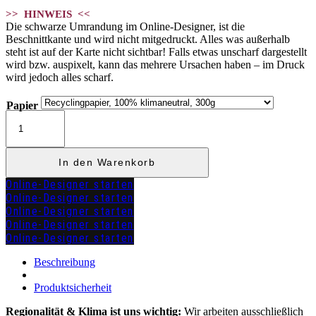
>> HINWEIS <<
Die schwarze Umrandung im Online-Designer, ist die
Beschnittkante und wird nicht mitgedruckt. Alles was außerhalb
steht ist auf der Karte nicht sichtbar! Falls etwas unscharf dargestellt
wird bzw. auspixelt, kann das mehrere Ursachen haben – im Druck
wird jedoch alles scharf.
Papier
Kirchenheft
"REGINA"
Menge
In den Warenkorb
Online-Designer starten
Online-Designer starten
Online-Designer starten
Online-Designer starten
Online-Designer starten
zuzügl.
Versandkosten
Beschreibung
Produktsicherheit
Regionalität & Klima ist uns wichtig:
Wir arbeiten ausschließlich