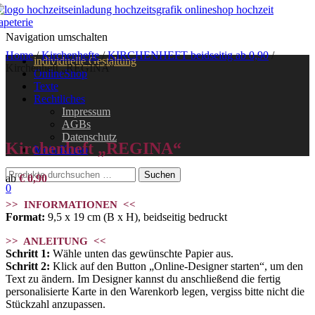
Navigation umschalten
Home
/
Kirchenhefte
/
KIRCHENHEFT beidseitig ab 0,90
/
individuelle Gestaltung
Kirchenheft „REGINA“
OnlineShop
Texte
Rechtliches
Impressum
AGBs
Datenschutz
Kirchenheft „REGINA“
Mein Konto
ab
€
0,90
0
>> INFORMATIONEN <<
Format:
9,5 x 19 cm (B x H), beidseitig bedruckt
>> ANLEITUNG <<
Schritt 1:
Wähle unten das gewünschte Papier aus.
Schritt 2:
Klick auf den Button „Online-Designer starten“, um den
Text zu ändern. Im Designer kannst du anschließend die fertig
personalisierte Karte in den Warenkorb legen, vergiss bitte nicht die
Stückzahl anzupassen.