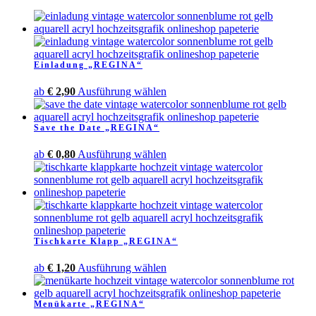
Einladung „REGINA“
Dieses
ab
€
2,90
Ausführung wählen
Produkt
weist
Save the Date „REGINA“
mehrere
Varianten
Dieses
ab
€
0,80
Ausführung wählen
auf.
Produkt
Die
weist
Optionen
mehrere
können
Varianten
auf
auf.
der
Die
Produktseite
Tischkarte Klapp „REGINA“
Optionen
gewählt
können
werden
Dieses
ab
€
1,20
Ausführung wählen
auf
Produkt
der
weist
Produktseite
Menükarte „REGINA“
mehrere
gewählt