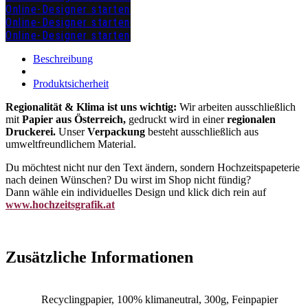
Online-Designer starten
Online-Designer starten
Online-Designer starten
zuzügl.
Versandkosten
Beschreibung
Produktsicherheit
Regionalität & Klima ist uns wichtig:
Wir arbeiten ausschließlich
mit
Papier aus Österreich,
gedruckt wird in einer
regionalen
Druckerei.
Unser
Verpackung
besteht ausschließlich aus
umweltfreundlichem Material.
Du möchtest nicht nur den Text ändern, sondern Hochzeitspapeterie
nach deinen Wünschen? Du wirst im Shop nicht fündig?
Dann wähle ein individuelles Design und klick dich rein auf
www.hochzeitsgrafik.at
Zusätzliche Informationen
Recyclingpapier, 100% klimaneutral, 300g, Feinpapier