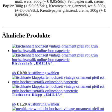
matt, weiß, 300g (+ € 0,05/Stk.), Feinpapier matt, creme,
Papier
300g (+ € 0,05/Stk.), Kreativpapier glänzend, weiß, 300g
(+ € 0,09/Stk.), Kreativpapier glänzend, creme, 300g (+ €
0,09/Stk.)
Ähnliche Produkte
Kirchenheft „EMILIA“
Dieses
ab
€
0,90
Ausführung wählen
Produkt
weist
mehrere
Varianten
Tischkarte Klapp „EMILIA“
auf.
Die
Dieses
ab
€
1,20
Ausführung wählen
Optionen
Produkt
können