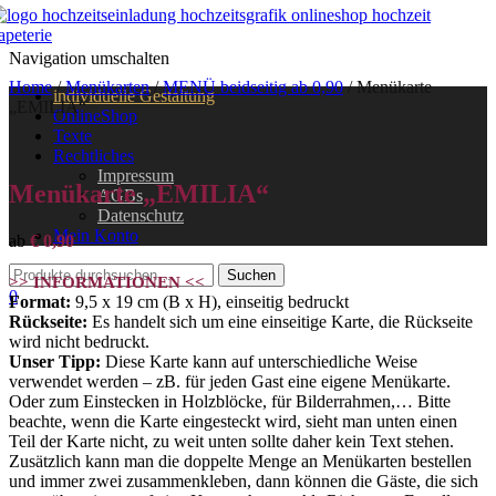
Navigation umschalten
Home
/
Menükarten
/
MENÜ beidseitig ab 0,90
/ Menükarte
individuelle Gestaltung
„EMILIA“
OnlineShop
Texte
Rechtliches
Impressum
Menükarte „EMILIA“
AGBs
Datenschutz
Mein Konto
ab
€
0,90
>> INFORMATIONEN <<
0
Format:
9,5 x 19 cm (B x H), einseitig bedruckt
Rückseite:
Es handelt sich um eine einseitige Karte, die Rückseite
wird nicht bedruckt.
Unser Tipp:
Diese Karte kann auf unterschiedliche Weise
verwendet werden – zB. für jeden Gast eine eigene Menükarte.
Oder zum Einstecken in Holzblöcke, für Bilderrahmen,… Bitte
beachte, wenn die Karte eingesteckt wird, sieht man unten einen
Teil der Karte nicht, zu weit unten sollte daher kein Text stehen.
Zusätzlich kann man die doppelte Menge an Menükarten bestellen
und immer zwei zusammenkleben, dann können die Gäste, die sich