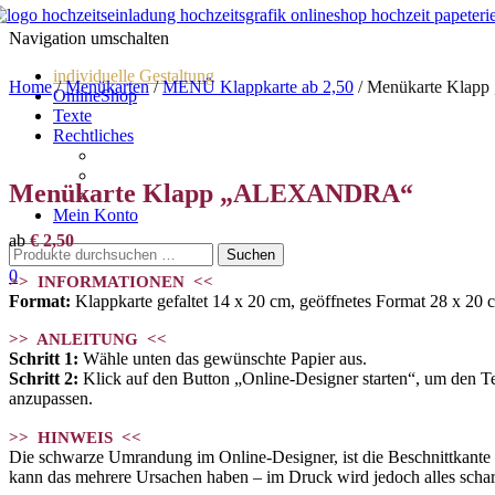
Navigation umschalten
individuelle Gestaltung
Home
/
Menükarten
/
MENÜ Klappkarte ab 2,50
/ Menükarte Kla
OnlineShop
Texte
Rechtliches
Impressum
AGBs
Menükarte Klapp „ALEXANDRA“
Datenschutz
Mein Konto
ab
€
2,50
0
>> INFORMATIONEN <<
Format:
Klappkarte gefaltet 14 x 20 cm, geöffnetes Format 28 x 20 
>> ANLEITUNG <<
Schritt 1:
Wähle unten das gewünschte Papier aus.
Schritt 2:
Klick auf den Button „Online-Designer starten“, um den Text
anzupassen.
>> HINWEIS <<
Die schwarze Umrandung im Online-Designer, ist die Beschnittkante und
kann das mehrere Ursachen haben – im Druck wird jedoch alles scharf. 