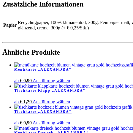
Zusätzliche Informationen
Recyclingpapier, 100% klimaneutral, 300g, Feinpapier matt, w
Papier
glänzend, creme, 300g (+ € 0,25/Stk.)
Ähnliche Produkte
Menükarte „ALEXANDRA“
Dieses
ab
€
0,90
Ausführung wählen
Produkt
Tischkarte Klapp „ALEXANDRA“
weist
mehrere
Dieses
ab
€
1,20
Ausführung wählen
Varianten
Produkt
auf.
Tischkarte „ALEXANDRA“
weist
Die
mehrere
Optionen
Dieses
ab
€
0,90
Ausführung wählen
Varianten
können
Produkt
auf.
auf
Menükarte Dreieck „ALEXANDRA“