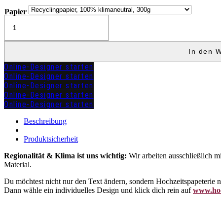
Papier
Menükarte
Klapp
"ALEXANDRA"
Menge
In den 
Online-Designer starten
Online-Designer starten
Online-Designer starten
Online-Designer starten
Online-Designer starten
zuzügl.
Versandkosten
Beschreibung
Produktsicherheit
Regionalität & Klima ist uns wichtig:
Wir arbeiten ausschließlich m
Material.
Du möchtest nicht nur den Text ändern, sondern Hochzeitspapeterie
Dann wähle ein individuelles Design und klick dich rein auf
www.hoc