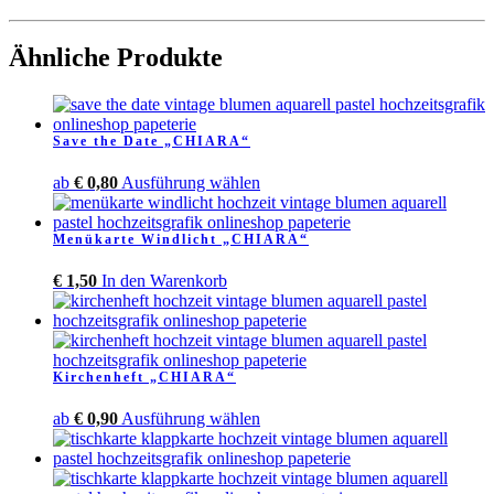
Ähnliche Produkte
Save the Date „CHIARA“
Dieses
ab
€
0,80
Ausführung wählen
Produkt
weist
Menükarte Windlicht „CHIARA“
mehrere
Varianten
€
1,50
In den Warenkorb
auf.
Die
Optionen
können
auf
Kirchenheft „CHIARA“
der
Produktseite
Dieses
ab
€
0,90
Ausführung wählen
gewählt
Produkt
werden
weist
mehrere