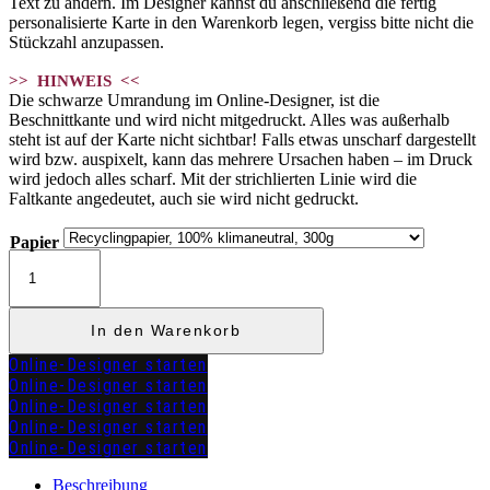
Text zu ändern. Im Designer kannst du anschließend die fertig
personalisierte Karte in den Warenkorb legen, vergiss bitte nicht die
Stückzahl anzupassen.
>> HINWEIS <<
Die schwarze Umrandung im Online-Designer, ist die
Beschnittkante und wird nicht mitgedruckt. Alles was außerhalb
steht ist auf der Karte nicht sichtbar! Falls etwas unscharf dargestellt
wird bzw. auspixelt, kann das mehrere Ursachen haben – im Druck
wird jedoch alles scharf. Mit der strichlierten Linie wird die
Faltkante angedeutet, auch sie wird nicht gedruckt.
Papier
Menükarte
Klapp
"CHIARA"
Menge
In den Warenkorb
Online-Designer starten
Online-Designer starten
Online-Designer starten
Online-Designer starten
Online-Designer starten
zuzügl.
Versandkosten
Beschreibung