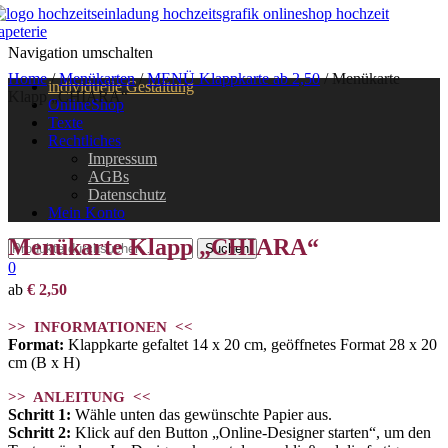
Navigation umschalten
Home
/
Menükarten
/
MENÜ Klappkarte ab 2,50
/ Menükarte
individuelle Gestaltung
Klapp „CHIARA“
OnlineShop
Texte
Rechtliches
Impressum
AGBs
Datenschutz
Mein Konto
Menükarte Klapp „CHIARA“
0
ab
€
2,50
>> INFORMATIONEN <<
Format:
Klappkarte gefaltet 14 x 20 cm, geöffnetes Format 28 x 20
cm (B x H)
>> ANLEITUNG <<
Schritt 1:
Wähle unten das gewünschte Papier aus.
Schritt 2:
Klick auf den Button „Online-Designer starten“, um den