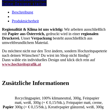
Online-Designer starten
zuzügl.
Versandkosten
Beschreibung
Produktsicherheit
Regionalität & Klima ist uns wichtig:
Wir arbeiten ausschließlich
mit
Papier aus Österreich,
gedruckt wird in einer
regionalen
Druckerei.
Unser
Verpackung
besteht ausschließlich aus
umweltfreundlichem Material.
Du möchtest nicht nur den Text ändern, sondern Hochzeitspapeterie
nach deinen Wünschen? Du wirst im Shop nicht fündig?
Dann wähle ein individuelles Design und klick dich rein auf
www.hochzeitsgrafik.at
Zusätzliche Informationen
Recyclingpapier, 100% klimaneutral, 300g, Feinpapier
matt, weiß, 300g (+ € 0,15/Stk.), Feinpapier matt, creme,
Papier
300g (+ € 0,15/Stk.), Kreativpapier glänzend, weiß, 300g