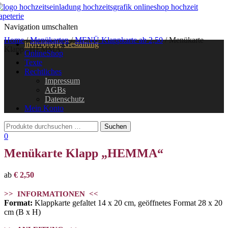
Navigation umschalten
Home
/
Menükarten
/
MENÜ Klappkarte ab 2,50
/ Menükarte
individuelle Gestaltung
Klapp „HEMMA“
OnlineShop
Texte
Rechtliches
Impressum
AGBs
Datenschutz
Mein Konto
0
Menükarte Klapp „HEMMA“
ab
€
2,50
>> INFORMATIONEN <<
Format:
Klappkarte gefaltet 14 x 20 cm, geöffnetes Format 28 x 20
cm (B x H)