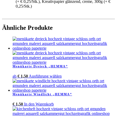
(+ € 0,25/Stk.), Kreativpapier glänzend, creme, 300g (+ €
0,25/Stk.)
Ähnliche Produkte
Menükarte Dreieck „HEMMA“
Dieses
ab
€
1,50
Ausführung wählen
Produkt
weist
mehrere
Menükarte Windlicht „HEMMA“
Varianten
auf.
€
1,50
In den Warenkorb
Die
Optionen
können