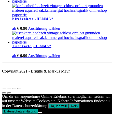
auf
der
Produktseite
gewählt
Kirchenheft „HEMMA“
werden
Dieses
ab
€
0,90
Ausführung wählen
Produkt
weist
mehrere
Tischkarte „HEMMA“
Varianten
auf.
Dieses
ab
€
0,90
Ausführung wählen
Die
Produkt
Optionen
weist
können
mehrere
auf
Copyright 2021 - Brigitte & Markus Mayr
Varianten
der
auf.
Produktseite
Die
gewählt
Optionen
werden
können
Um dir ein angenehmes Online-Erlebnis zu ermöglichen, setzen wir
auf
auf unserer Webseite Cookies ein. Nähere Informationen findest du
der
in der Datenschutzerklärung.
Produktseite
Ja, ich will!
Nein
gewählt
Datenschutzerklärung