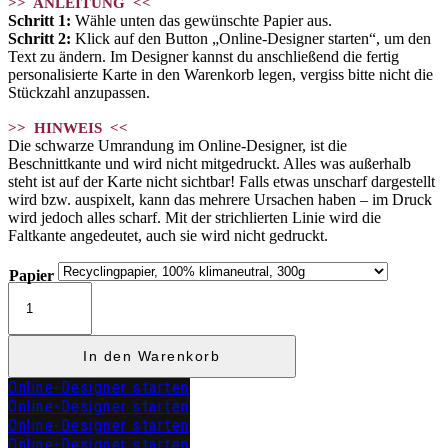
>> ANLEITUNG <<
Schritt 1:
Wähle unten das gewünschte Papier aus.
Schritt 2:
Klick auf den Button „Online-Designer starten“, um den
Text zu ändern. Im Designer kannst du anschließend die fertig
personalisierte Karte in den Warenkorb legen, vergiss bitte nicht die
Stückzahl anzupassen.
>> HINWEIS <<
Die schwarze Umrandung im Online-Designer, ist die
Beschnittkante und wird nicht mitgedruckt. Alles was außerhalb
steht ist auf der Karte nicht sichtbar! Falls etwas unscharf dargestellt
wird bzw. auspixelt, kann das mehrere Ursachen haben – im Druck
wird jedoch alles scharf. Mit der strichlierten Linie wird die
Faltkante angedeutet, auch sie wird nicht gedruckt.
Papier
Menükarte
Klapp
"HEMMA"
Menge
In den Warenkorb
Online-Designer starten
Online-Designer starten
Online-Designer starten
Online-Designer starten