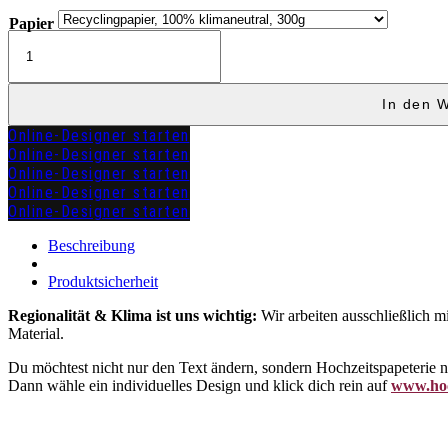
Papier
Menükarte
Klapp
"MARIA"
Menge
In den 
Online-Designer starten
Online-Designer starten
Online-Designer starten
Online-Designer starten
Online-Designer starten
zuzügl.
Versandkosten
Beschreibung
Produktsicherheit
Regionalität & Klima ist uns wichtig:
Wir arbeiten ausschließlich m
Material.
Du möchtest nicht nur den Text ändern, sondern Hochzeitspapeterie
Dann wähle ein individuelles Design und klick dich rein auf
www.hoc