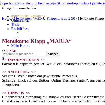
Navigation umschalten
individuelle Gestaltung
Home
/
Menükarten
/
MENÜ Klappkarte ab 2,50
/ Menükarte Klap
OnlineShop
Texte
Rechtliches
Impressum
AGBs
Menükarte Klapp „MARIA“
Datenschutz
Mein Konto
ab
€
2,50
0
>> INFORMATIONEN <<
Format:
Klappkarte gefaltet 14 x 20 cm, geöffnetes Format 28 x 20 
>> ANLEITUNG <<
Schritt 1:
Wähle unten das gewünschte Papier aus.
Schritt 2:
Klick auf den Button „Online-Designer starten“, um den Text
anzupassen.
>> HINWEIS <<
Die schwarze Umrandung im Online-Designer, ist die Beschnittkante und
kann das mehrere Ursachen haben – im Druck wird jedoch alles scharf. 