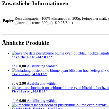
Zusätzliche Informationen
Recyclingpapier, 100% klimaneutral, 300g, Feinpapier matt, w
Papier
glänzend, creme, 300g (+ € 0,25/Stk.)
Ähnliche Produkte
Save the Date „MARIA“
Dieses
ab
€
0,80
Ausführung wählen
Produkt
Einladung „MARIA“
weist
mehrere
Dieses
ab
€
2,90
Ausführung wählen
Varianten
Produkt
auf.
Tischkarte „MARIA“
weist
Die
mehrere
Optionen
Dieses
ab
€
0,90
Ausführung wählen
Varianten
können
Produkt
auf.
auf
Kirchenheft Fächer „MARIA“