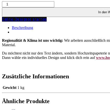
Menükarte
Windlicht
"LUISA"
In den 
Menge
Online-Designer starten
zuzügl.
Versandkosten
Beschreibung
Regionalität & Klima ist uns wichtig:
Wir arbeiten ausschließlich m
Material.
Du möchtest nicht nur den Text ändern, sondern Hochzeitspapeterie
Dann wähle ein individuelles Design und klick dich rein auf
www.hoc
Zusätzliche Informationen
Gewicht
1 kg
Ähnliche Produkte