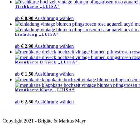
Tischkarte „LUISA“
Dieses
ab
€
0,90
Ausführung wählen
Produkt
weist
Einladung „LUISA“
mehrere
Varianten
Dieses
ab
€
2,90
Ausführung wählen
auf.
Produkt
Die
weist
Optionen
Menükarte Dreieck „LUISA“
mehrere
können
Varianten
auf
Dieses
ab
€
1,50
Ausführung wählen
auf.
der
Produkt
Die
Produktseite
weist
Optionen
gewählt
Menükarte Klapp „LUISA“
mehrere
können
werden
Varianten
auf
Dieses
ab
€
2,50
Ausführung wählen
auf.
der
Produkt
Die
Produktseite
weist
Optionen
gewählt
mehrere
können
werden
Copyright 2021 - Brigitte & Markus Mayr
Varianten
auf
auf.
der
Die
Produktseite