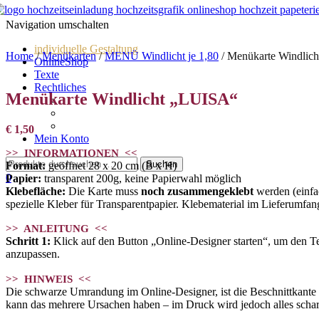
Navigation umschalten
individuelle Gestaltung
Home
/
Menükarten
/
MENÜ Windlicht je 1,80
/ Menükarte Windlic
OnlineShop
Texte
Rechtliches
Menükarte Windlicht „LUISA“
Impressum
AGBs
Datenschutz
€
1,50
Mein Konto
>> INFORMATIONEN <<
Format:
geöffnet 28 x 20 cm (B x H)
0
Papier:
transparent 200g, keine Papierwahl möglich
Klebefläche:
Die Karte muss
noch zusammengeklebt
werden (einfac
spezielle Kleber für Transparentpapier. Klebematerial im Lieferumfang
>> ANLEITUNG <<
Schritt 1:
Klick auf den Button „Online-Designer starten“, um den Text
anzupassen.
>> HINWEIS <<
Die schwarze Umrandung im Online-Designer, ist die Beschnittkante und
kann das mehrere Ursachen haben – im Druck wird jedoch alles schar