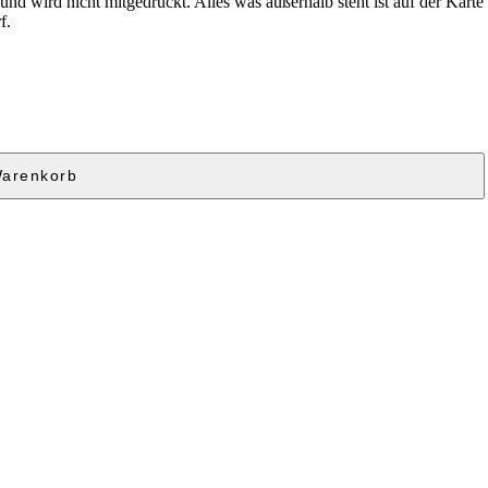
 wird nicht mitgedruckt. Alles was außerhalb steht ist auf der Karte ni
f.
Warenkorb