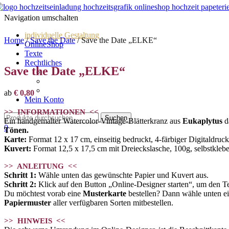
Navigation umschalten
individuelle Gestaltung
Home
/
Save the Date
/ Save the Date „ELKE“
OnlineShop
Texte
Rechtliches
Save the Date „ELKE“
Impressum
AGBs
Datenschutz
ab
€
0,80
Mein Konto
>> INFORMATIONEN <<
Ein handgemalter Watercolor-Vintage-Blätterkranz aus
Eukaplytus
d
0
Tönen.
Karte:
Format 12 x 17 cm, einseitig bedruckt, 4-färbiger Digitaldruck
Kuvert:
Format 12,5 x 17,5 cm mit Dreieckslasche, 100g, selbstkleben
>> ANLEITUNG <<
Schritt 1:
Wähle unten das gewünschte Papier und Kuvert aus.
Schritt 2:
Klick auf den Button „Online-Designer starten“, um den Tex
Du möchtest vorab eine
Musterkarte
bestellen? Dann wähle unten ei
Papiermuster
aller verfügbaren Sorten mitbestellen.
>> HINWEIS <<