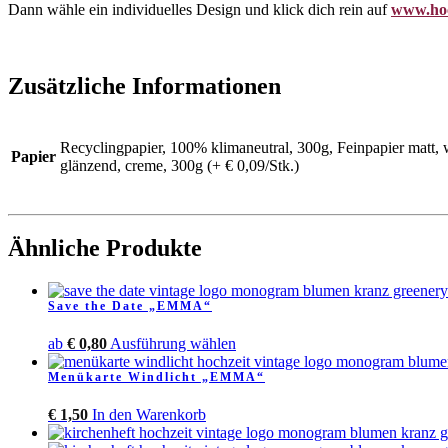
Dann wähle ein individuelles Design und klick dich rein auf
www.hoc
Zusätzliche Informationen
Recyclingpapier, 100% klimaneutral, 300g, Feinpapier matt, w
Papier
glänzend, creme, 300g (+ € 0,09/Stk.)
Ähnliche Produkte
Save the Date „EMMA“
Dieses
ab
€
0,80
Ausführung wählen
Produkt
Menükarte Windlicht „EMMA“
weist
mehrere
€
1,50
In den Warenkorb
Varianten
auf.