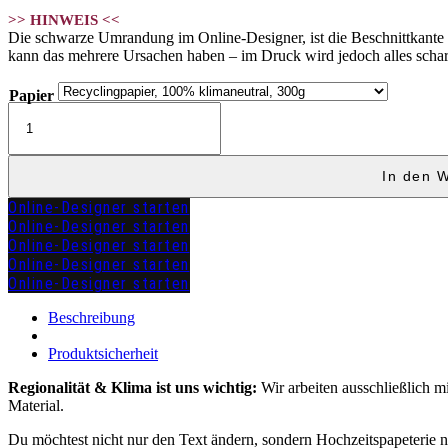
>> HINWEIS <<
Die schwarze Umrandung im Online-Designer, ist die Beschnittkante und
kann das mehrere Ursachen haben – im Druck wird jedoch alles schar
Papier
Tischkarte
"EMMA"
Menge
In den 
Online-Designer starten
Online-Designer starten
Online-Designer starten
Online-Designer starten
Online-Designer starten
zuzügl.
Versandkosten
Beschreibung
Produktsicherheit
Regionalität & Klima ist uns wichtig:
Wir arbeiten ausschließlich m
Material.
Du möchtest nicht nur den Text ändern, sondern Hochzeitspapeterie