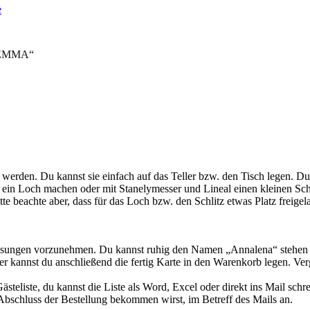
 „EMMA“
werden. Du kannst sie einfach auf das Teller bzw. den Tisch legen. D
in Loch machen oder mit Stanelymesser und Lineal einen kleinen Schl
tte beachte aber, dass für das Loch bzw. den Schlitz etwas Platz freige
sungen vorzunehmen. Du kannst ruhig den Namen „Annalena“ stehen lass
er kannst du anschließend die fertig Karte in den Warenkorb legen. Ver
steliste, du kannst die Liste als Word, Excel oder direkt ins Mail schre
h Abschluss der Bestellung bekommen wirst, im Betreff des Mails an.