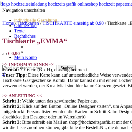
Navigation umschalten
individuelle Gestaltung
Home
/
Tischkarten
/
TISCHKARTE einseitig ab 0,90
/ Tischkarte
OnlineShop
Texte
Rechtliches
Tischkarte „EMMA“
Impressum
AGBs
Datenschutz
ab
€
0,90
Mein Konto
>> INFORMATIONEN <<
Format:
7 x 6 cm (B x H), einseitig bedruckt
0
Unser Tipp:
Diese Karte kann auf unterschiedliche Weise verwendet 
Tischkarte-Gastgeschenke-Kombi. Dafür kannst du mit einem Locher e
verwendet werden, der Kreativität sind hier kaum Grenzen gesetzt. Bi
>> ANLEITUNG <<
Schritt 1:
Wähle unten das gewünschte Papier aus.
Schritt 2:
Klick auf den Button „Online-Designer starten“, um Anpas
mitgedruckt. Personalisiert werden die Karten im Schritt 3. Im Design
abschickst (im Designer oder im Warenkorb).
Schritt 3:
Bitte schreib ein Mail an shop@hochzeitsgrafik.at mit der Gä
wir die Liste zuordnen können, gibt bitte die Bestell-Nr., die du nac