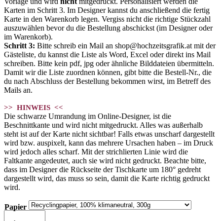
Vorlage und wird
nicht
mitgedruckt. Personalisiert werden die
Karten im Schritt 3. Im Designer kannst du anschließend die fertig
Karte in den Warenkorb legen. Vergiss nicht die richtige Stückzahl
auszuwählen bevor du die Bestellung abschickst (im Designer oder
im Warenkorb).
Schritt 3:
Bitte schreib ein Mail an shop@hochzeitsgrafik.at mit der
Gästeliste, du kannst die Liste als Word, Excel oder direkt ins Mail
schreiben. Bitte kein pdf, jpg oder ähnliche Bilddateien übermitteln.
Damit wir die Liste zuordnen können, gibt bitte die Bestell-Nr., die
du nach Abschluss der Bestellung bekommen wirst, im Betreff des
Mails an.
>> HINWEIS <<
Die schwarze Umrandung im Online-Designer, ist die
Beschnittkante und wird nicht mitgedruckt. Alles was außerhalb
steht ist auf der Karte nicht sichtbar! Falls etwas unscharf dargestellt
wird bzw. auspixelt, kann das mehrere Ursachen haben – im Druck
wird jedoch alles scharf. Mit der strichlierten Linie wird die
Faltkante angedeutet, auch sie wird nicht gedruckt. Beachte bitte,
dass im Designer die Rückseite der Tischkarte um 180° gedreht
dargestellt wird, das muss so sein, damit die Karte richtig gedruckt
wird.
Papier
Tischkarte