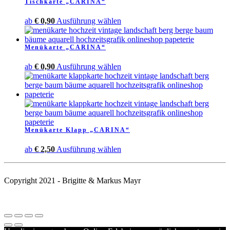
Tischkarte „CARINA“
mehrere
Varianten
Dieses
ab
€
0,90
Ausführung wählen
auf.
Produkt
Die
weist
Optionen
Menükarte „CARINA“
mehrere
können
Varianten
auf
Dieses
ab
€
0,90
Ausführung wählen
auf.
der
Produkt
Die
Produktseite
weist
Optionen
gewählt
mehrere
können
werden
Varianten
auf
auf.
der
Die
Produktseite
Menükarte Klapp „CARINA“
Optionen
gewählt
können
werden
Dieses
ab
€
2,50
Ausführung wählen
auf
Produkt
der
weist
Produktseite
mehrere
gewählt
Copyright 2021 - Brigitte & Markus Mayr
Varianten
werden
auf.
Die
Optionen
können