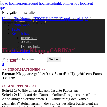
Navigation umschalten
Home
/
Tischkarten
/
TISCHKARTE Klappkarte ab 1,20
/
individuelle Gestaltung
Tischkarte Klapp „CARINA“
OnlineShop
Texte
Rechtliches
Impressum
AGBs
Datenschutz
Tischkarte Klapp „CARINA“
Mein Konto
ab
€
1,20
0
>> INFORMATIONEN <<
Format:
Klappkarte gefaltet 9 x 4,5 cm (B x H), geöffnetes Format
9 x 9 cm
>> ANLEITUNG <<
Schritt 1:
Wähle unten das gewünschte Papier aus.
Schritt 2:
Klick auf den Button „Online-Designer starten“, um
Anpassungen vorzunehmen. Du kannst ruhig den Namen
„Annalena“ stehen lassen – die von dir gestaltete Karte dient als