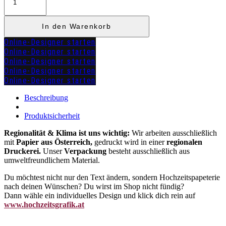
Klapp
"CARINA"
Menge
In den Warenkorb
Online-Designer starten
Online-Designer starten
Online-Designer starten
Online-Designer starten
Online-Designer starten
zuzügl.
Versandkosten
Beschreibung
Produktsicherheit
Regionalität & Klima ist uns wichtig:
Wir arbeiten ausschließlich
mit
Papier aus Österreich,
gedruckt wird in einer
regionalen
Druckerei.
Unser
Verpackung
besteht ausschließlich aus
umweltfreundlichem Material.
Du möchtest nicht nur den Text ändern, sondern Hochzeitspapeterie
nach deinen Wünschen? Du wirst im Shop nicht fündig?
Dann wähle ein individuelles Design und klick dich rein auf
www.hochzeitsgrafik.at