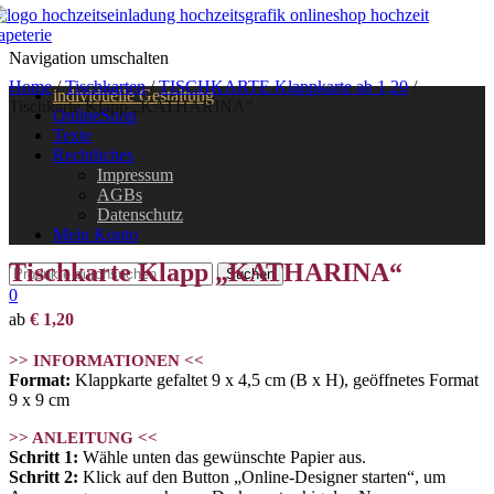
Navigation umschalten
Home
/
Tischkarten
/
TISCHKARTE Klappkarte ab 1,20
/
individuelle Gestaltung
Tischkarte Klapp „KATHARINA“
OnlineShop
Texte
Rechtliches
Impressum
AGBs
Datenschutz
Mein Konto
Tischkarte Klapp „KATHARINA“
0
ab
€
1,20
>> INFORMATIONEN <<
Format:
Klappkarte gefaltet 9 x 4,5 cm (B x H), geöffnetes Format
9 x 9 cm
>> ANLEITUNG <<
Schritt 1:
Wähle unten das gewünschte Papier aus.
Schritt 2:
Klick auf den Button „Online-Designer starten“, um