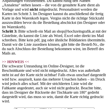
Anpassungen vorzunehmen. Du kannst ruhig den Namen
„Annalena“ stehen lassen – die von dir gestaltete Karte dient als
Vorlage und wird
nicht
mitgedruckt. Personalisiert werden die
Karten im Schritt 3. Im Designer kannst du anschließend die fertig
Karte in den Warenkorb legen. Vergiss nicht die richtige Stückzahl
auszuwählen bevor du die Bestellung abschickst (im Designer oder
im Warenkorb).
Schritt 3:
Bitte schreib ein Mail an shop@hochzeitsgrafik.at mit der
Gästeliste, du kannst die Liste als Word, Excel oder direkt ins Mail
schreiben. Bitte kein pdf, jpg oder ähnliche Bilddateien übermitteln.
Damit wir die Liste zuordnen können, gibt bitte die Bestell-Nr., die
du nach Abschluss der Bestellung bekommen wirst, im Betreff des
Mails an.
>> HINWEIS <<
Die schwarze Umrandung im Online-Designer, ist die
Beschnittkante und wird nicht mitgedruckt. Alles was außerhalb
steht ist auf der Karte nicht sichtbar! Falls etwas unscharf dargestellt
wird bzw. auspixelt, kann das mehrere Ursachen haben – im Druck
wird jedoch alles scharf. Mit der strichlierten Linie wird die
Faltkante angedeutet, auch sie wird nicht gedruckt. Beachte bitte,
dass im Designer die Rückseite der Tischkarte um 180° gedreht
dargestellt wird, das muss so sein, damit die Karte richtig gedruckt
wird.