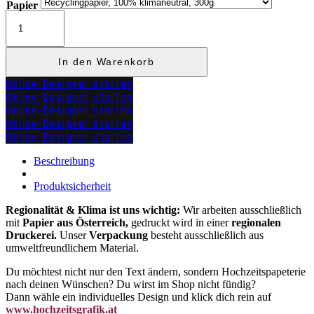
Papier
Tischkarte
Klapp
"KATHARINA"
Menge
In den Warenkorb
Online-Designer starten
Online-Designer starten
Online-Designer starten
Online-Designer starten
Online-Designer starten
zuzügl.
Versandkosten
Beschreibung
Produktsicherheit
Regionalität & Klima ist uns wichtig:
Wir arbeiten ausschließlich
mit
Papier aus Österreich,
gedruckt wird in einer
regionalen
Druckerei.
Unser
Verpackung
besteht ausschließlich aus
umweltfreundlichem Material.
Du möchtest nicht nur den Text ändern, sondern Hochzeitspapeterie
nach deinen Wünschen? Du wirst im Shop nicht fündig?
Dann wähle ein individuelles Design und klick dich rein auf
www.hochzeitsgrafik.at