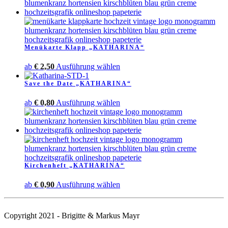
weist
mehrere
Varianten
auf.
Die
Menükarte Klapp „KATHARINA“
Optionen
können
Dieses
ab
€
2,50
Ausführung wählen
auf
Produkt
der
Save the Date „KATHARINA“
weist
Produktseite
mehrere
gewählt
Dieses
ab
€
0,80
Ausführung wählen
Varianten
werden
Produkt
auf.
weist
Die
mehrere
Optionen
Varianten
können
auf.
auf
Die
der
Kirchenheft „KATHARINA“
Optionen
Produktseite
können
gewählt
Dieses
ab
€
0,90
Ausführung wählen
auf
werden
Produkt
der
weist
Produktseite
mehrere
gewählt
Copyright 2021 - Brigitte & Markus Mayr
Varianten
werden