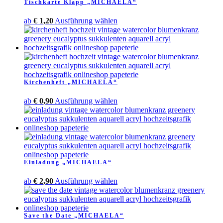
Tischkarte Klapp „MICHAELA“
Dieses
ab
€
1,20
Ausführung wählen
Produkt
weist
mehrere
Varianten
auf.
Die
Kirchenheft „MICHAELA“
Optionen
können
Dieses
ab
€
0,90
Ausführung wählen
auf
Produkt
der
weist
Produktseite
mehrere
gewählt
Varianten
werden
auf.
Die
Einladung „MICHAELA“
Optionen
können
Dieses
ab
€
2,90
Ausführung wählen
auf
Produkt
der
weist
Produktseite
mehrere
gewählt
Save the Date „MICHAELA“
Varianten
werden