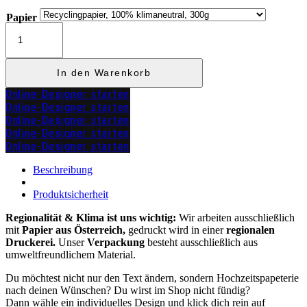
Papier
Tischkarte
"MICHAELA"
Menge
In den Warenkorb
Online-Designer starten
Online-Designer starten
Online-Designer starten
Online-Designer starten
Online-Designer starten
zuzügl.
Versandkosten
Beschreibung
Produktsicherheit
Regionalität & Klima ist uns wichtig:
Wir arbeiten ausschließlich
mit
Papier aus Österreich,
gedruckt wird in einer
regionalen
Druckerei.
Unser
Verpackung
besteht ausschließlich aus
umweltfreundlichem Material.
Du möchtest nicht nur den Text ändern, sondern Hochzeitspapeterie
nach deinen Wünschen? Du wirst im Shop nicht fündig?
Dann wähle ein individuelles Design und klick dich rein auf