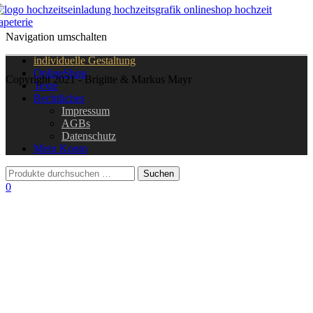
Navigation umschalten
individuelle Gestaltung
OnlineShop
Copyright 2021 - Brigitte & Markus Mayr
Texte
Rechtliches
Impressum
AGBs
Datenschutz
Mein Konto
0